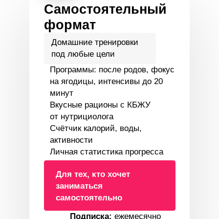
заниматься
самостоятельно
Подписка:
ежемесячно
790 р/мес