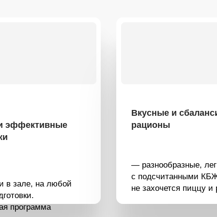
Вкусные и сбалансированные
ективные
рационы
— разнообразные, легко готовятся,
с подсчитанными КБЖУ. Больше
е, на любой
не захочется пиццу и роллы.
и.
грамма
ю после родов.
 даже те мышцы,
а.
енты