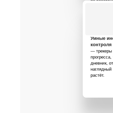
контроля
— трекеры калори
прогресса, элект
дневник, отчёты.
наглядный — мот
растёт.