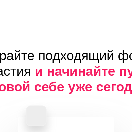
Самостоятельный
формат
Домашние тренировки
под
любые цели
Программы: после родов, фокус
на ягодицы, интенсивы до 20
минут
Вкусные рационы с КБЖУ
от нутрициолога
Счётчик калорий, воды,
активности
Личная статистика прогресса
Для тех, кто хочет