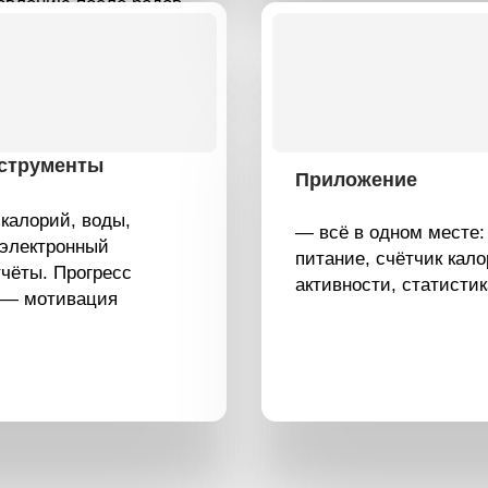
Приложение
й, воды,
— всё в одном месте: тренировки,
ронный
питание, счётчик калорий и
 Прогресс
активности, статистика прогресса.
ивация