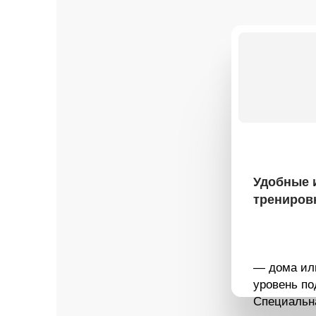
Удобные и эфф
тренировки
— дома или в зал
уровень подготовк
Специальная про
по восстановлени
Ты почувствуешь
о которых не знал
Умные инструм