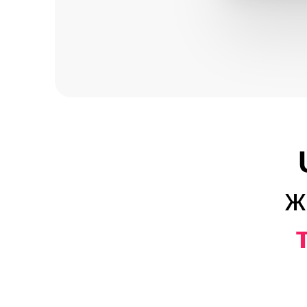
Up
жиз
те