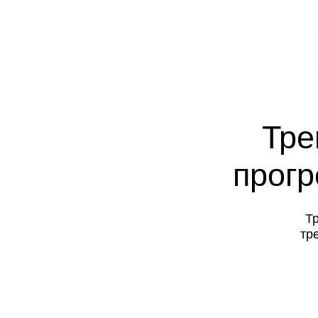
Трени
прогрес
Трениро
трекер п