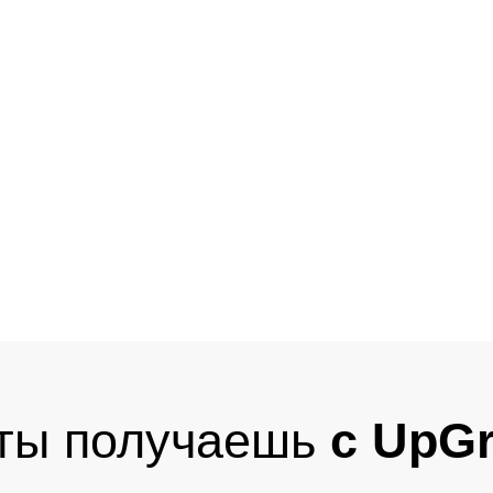
 получаешь
с UpGrade: