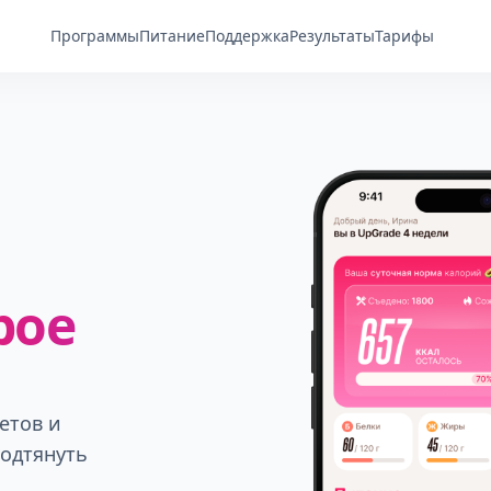
Программы
Питание
Поддержка
Результаты
Тарифы
рое
етов и
подтянуть