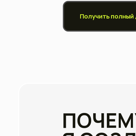
ПОЧЕМ
Я СОЗД
Апгрейд
От 
Мал