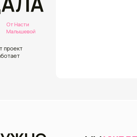
подход, 
и поддерж
ект
Именно эт
навсегда.
ет
УЖНО
МЫ
УЖЕ РЕШИЛИ
?!!
ВОПРОСЫ ЗА В
ЬСЯ
Что делать сегодня?
АМОЙ
Почему н
нова