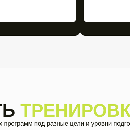
Ь
ТРЕНИРОВКИ
рамм под разные цели и уровни подготовки. Со
ложены по направлениям.
Нажми на програ
для чего она и н
подготовки.
Здоровая спина
Ягодицы и пресс
Тренировки с г
Табата
Йога