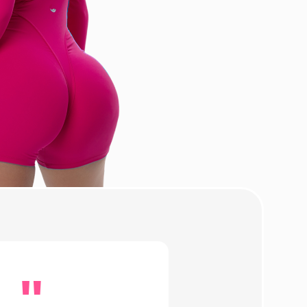
 Апгрейд
о верю —
 приходит
ограничения,
равильный