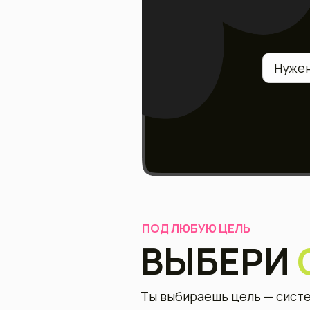
ПОД ЛЮБУЮ ЦЕЛЬ
ВЫБЕРИ
С
Ты выбираешь цель — система соб
Похудение
Набор веса
ПОХУДЕНИЕ
Плавное снижение веса без голод
калорийность и тренировки, кото
жиросжигание. Каждый день — пон