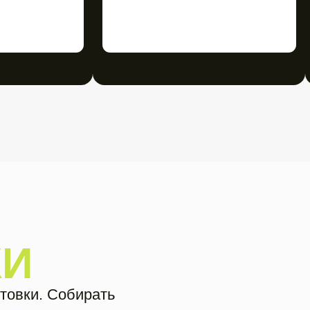
бирать
мму — покажем,
а какой уровень
антелями
 (хатха)