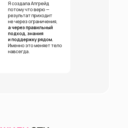
знания
ку рядом.
о меняет тело
ЭТИ
АС
#*
ет результата?