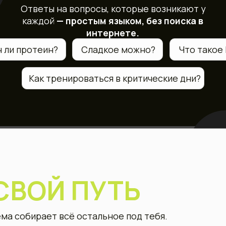
ВОЙ
ПУТЬ
ирает всё остальное под тебя.
Поддержание формы
После родов
а: питание под твою
рые запускают
ятный шаг, без срывов.