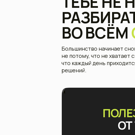
не потому, что не хватает силы в
что каждый день приходится при
решений.
ПОЛЕЗН
ОТ Т
О
Нужен ли п