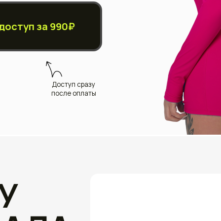
Доступ сразу
после оплаты
У
"
АЛА
Я создала
потому чт
результат
не через 
Насти
а через п
ышевой