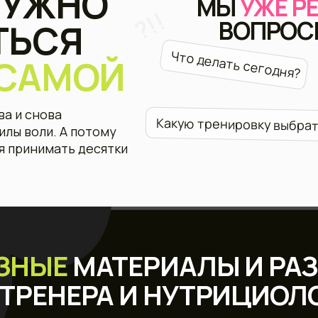
Что 
Какую тренировку выбрать?
оли. А потому
нимать десятки
ЫЕ
МАТЕРИАЛЫ И РАЗБОРЫ
РЕНЕРА И НУТРИЦИОЛОГА
тветы на вопросы, которые возникают у
каждой
— простым языком, без поиска в
интернете.
ротеин?
Сладкое можно?
Что такое КБЖУ?
Как тренироваться в критические дни?