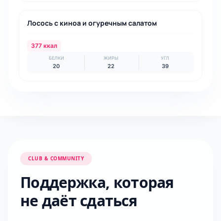
УЖИН
Лосось с киноа и огуречным салатом
377 ккал
БЕЛКИ
ЖИРЫ
УГЛ
20
22
39
CLUB & COMMUNITY
Поддержка, которая
не даёт сдаться