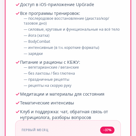
Доступ в iOS-приложение UpGrade
Проще чем я думала.
Все программы тренировок:
ЮЛИЯ, 3 ЧАСА НАЗАД
— послеродовое восстановление (диастаз/кор/
тазовое дно)
Девочки, спасибо за доверие! Именно для вас и
— силовые, круговые и функциональные на всё тело
создавали эту систему. Рады, что всё работает 💖
— йога (хатха)
КОМАНДА UPGRADE
— BodyCombat
— интенсивные (в т.ч. короткие форматы)
— зарядки
Питание и рационы с КБЖУ:
— вегетарианские / веганские
— без лактозы / без глютена
— праздничные рецепты
— рецепты на скорую руку
Медитации и материалы для состояния
Тематические интенсивы
Клуб и поддержка: чат, обратная связь от
нутрициолога, разборы вопросов
ПЕРВЫЙ МЕСЯЦ
−37%