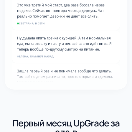
неделю. Сейчас вот полтора месяца держусь. Чат
реально помогает, девочки не дают всё слить.
СВЕТЛАНА, В СЕТИ
Ну думала опять гречка с курицей. А там нормальная
еда, ем картошку и пасту и вес всё равно идёт вниз. Я
теперь вообще по-другому смотрю на питание.
ЕЛЕНА, 15 МИНУТ НАЗАД
Зашла первый раз и не понимала вообще что делать.
Там всё по дням расписано, просто открыла и сделала.
Проще чем я думала.
ЮЛИЯ, 3 ЧАСА НАЗАД
Девочки, спасибо за доверие! Именно для вас и
создавали эту систему. Рады, что всё работает 💖
КОМАНДА UPGRADE
Первый месяц UpGrade за
Двое детей и работа, думала времени нет от слова
совсем. Нашла 20 минут утром пока все спят. Уже