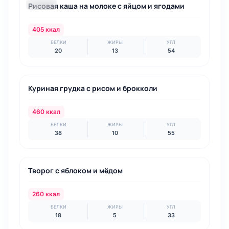
Рисовая каша на молоке с яйцом и ягодами
ЗАВТРАК
405 ккал
БЕЛКИ
ЖИРЫ
УГЛ
20
13
54
ОБЕД
Куриная грудка с рисом и брокколи
460 ккал
БЕЛКИ
ЖИРЫ
УГЛ
38
10
55
ПЕРЕКУС
Творог с яблоком и мёдом
260 ккал
БЕЛКИ
ЖИРЫ
УГЛ
18
5
33