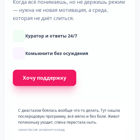
Когда всё понимаешь, но не держишь режим
— нужна не новая мотивация, а среда,
которая не даёт слиться.
Куратор и ответы 24/7
Комьюнити без осуждения
Двое детей и работа, думала времени нет от слова
совсем. Нашла 20 минут утром пока все спят. Уже
Хочу поддержку
второй месяц, ни одной не пропустила!
КРИСТИНА, 2 ЧАСА НАЗАД
С диастазом боялась вообще что-то делать. Тут нашла
послеродовую программу, всё мягко и без боли. Живот
потихоньку уходит, спина перестала ныть.
АНАСТАСИЯ, 40 МИНУТ НАЗАД
Это уже третий мой старт, два раза бросала через