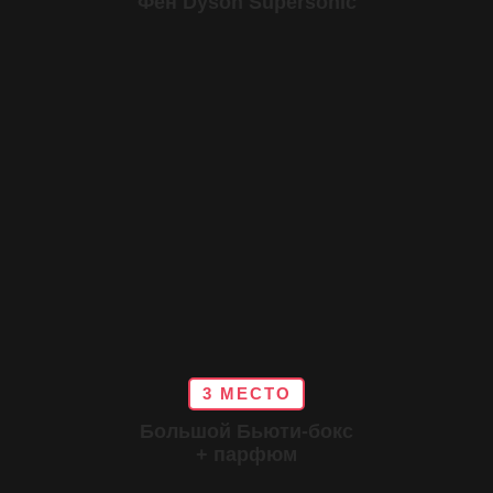
Фен Dyson Supersonic
3 МЕСТО
Большой Бьюти-бокс
+ парфюм