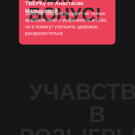
ТВЕРКу от Анастасии
БОНУС!
Малышевой
Занятия тверком подарят не только
красивое тело и уверенность в себе,
но и помогут улучшить здоровье,
раскрепоститься
УЧАВСТ
В