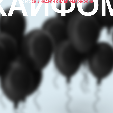
КАЙФО
всего
за 3 недели онлайн-марафона