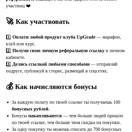
участниц ❤️
🚀
Как участвовать
1️⃣
Оплати любой продукт клуба UpGrade
— марафон,
клуб или курс.
2️⃣
Получи свою личную реферальную ссылку
в личном
кабинете.
3️⃣
Делись ссылкой любыми способами
— отправляй
подруге, публикуй в сторис, размещай в соцсетях.
💰
Как начисляются бонусы
За каждую оплату по твоей ссылке ты получаешь 100
бонусных рублей
.
Бонусы
накапливаются
— чем больше людей пришло
по твоей ссылке, тем больше твоя скидка на покупки.
За одну покупку ты можешь списать до 700 бонусных