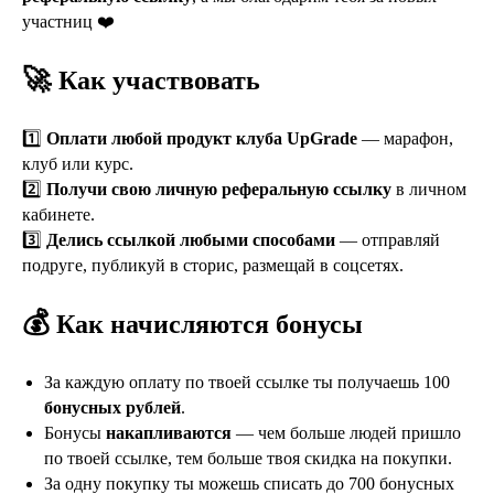
участниц ❤️
🚀
Как участвовать
1️⃣
Оплати любой продукт клуба UpGrade
— марафон,
клуб или курс.
2️⃣
Получи свою личную реферальную ссылку
в личном
кабинете.
3️⃣
Делись ссылкой любыми способами
— отправляй
подруге, публикуй в сторис, размещай в соцсетях.
💰
Как начисляются бонусы
За каждую оплату по твоей ссылке ты получаешь 100
бонусных рублей
.
Бонусы
накапливаются
— чем больше людей пришло
по твоей ссылке, тем больше твоя скидка на покупки.
За одну покупку ты можешь списать до 700 бонусных