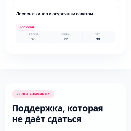
УЖИН
Лосось с киноа и огуречным салатом
377 ккал
БЕЛКИ
ЖИРЫ
УГЛ
20
22
39
CLUB & COMMUNITY
Поддержка, которая
не даёт сдаться