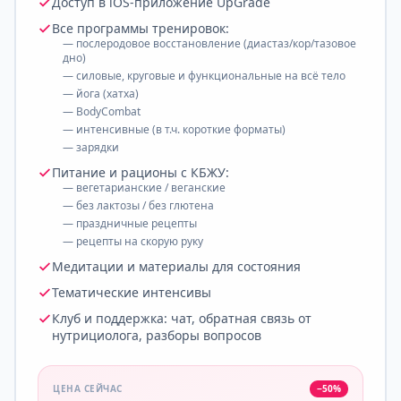
Доступ в iOS-приложение UpGrade
Проще чем я думала.
Все программы тренировок:
ЮЛИЯ, 3 ЧАСА НАЗАД
— послеродовое восстановление (диастаз/кор/тазовое
дно)
Девочки, спасибо за доверие! Именно для вас и
— силовые, круговые и функциональные на всё тело
создавали эту систему. Рады, что всё работает 💖
— йога (хатха)
— BodyCombat
КОМАНДА UPGRADE
— интенсивные (в т.ч. короткие форматы)
— зарядки
Питание и рационы с КБЖУ:
— вегетарианские / веганские
— без лактозы / без глютена
— праздничные рецепты
— рецепты на скорую руку
Медитации и материалы для состояния
Тематические интенсивы
Клуб и поддержка: чат, обратная связь от
нутрициолога, разборы вопросов
ЦЕНА СЕЙЧАС
−50%