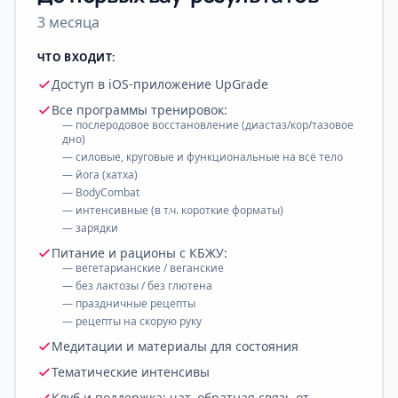
3 месяца
ЧТО ВХОДИТ:
Доступ в iOS-приложение UpGrade
Все программы тренировок:
— послеродовое восстановление (диастаз/кор/тазовое
дно)
— силовые, круговые и функциональные на всё тело
— йога (хатха)
— BodyCombat
— интенсивные (в т.ч. короткие форматы)
— зарядки
Питание и рационы с КБЖУ:
— вегетарианские / веганские
— без лактозы / без глютена
— праздничные рецепты
— рецепты на скорую руку
Медитации и материалы для состояния
Тематические интенсивы
Клуб и поддержка: чат, обратная связь от