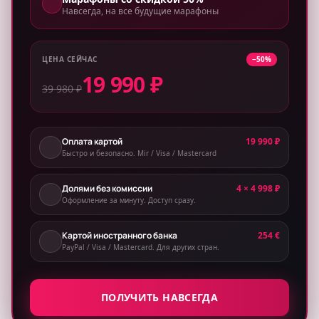
Навсегда, на все будущие марафоны
ЦЕНА СЕЙЧАС
−50%
19 990 ₽
39 980 ₽
Оплата картой
19 990 ₽
Быстро и безопасно. Mir / Visa / Mastercard
Долями без комиссии
4 × 4 998 ₽
Оформление за минуту. Доступ сразу.
Картой иностранного банка
254 €
PayPal / Visa / Mastercard. Для других стран.
ПОЛУЧИТЬ НАВСЕГДА