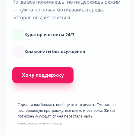
Когда всё понимаешь, но не держишь режим
— нужна не новая мотивация, а среда,
которая не даёт слиться.
Куратор и ответы 24/7
Комьюнити без осуждения
Двое детей и работа, думала времени нет от слова
совсем. Нашла 20 минут утром пока все спят. Уже
Хочу поддержку
второй месяц, ни одной не пропустила!
КРИСТИНА, 2 ЧАСА НАЗАД
С диастазом боялась вообще что-то делать. Тут нашла
послеродовую программу, всё мягко и без боли. Живот
потихоньку уходит, спина перестала ныть.
АНАСТАСИЯ, 40 МИНУТ НАЗАД
Это уже третий мой старт, два раза бросала через