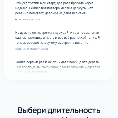
неделю. Сейчас вот полтора месяца держусь. Чат
реально помогает, девочки не дают всё слить.
СВЕТЛАНА, В СЕТИ
Ну думала опять гречка с курицей. А там нормальная
еда, ем картошку и пасту и вес всё равно идёт вниз. Я
теперь вообще по-другому смотрю на питание.
ЕЛЕНА, 15 МИНУТ НАЗАД
Зашла первый раз и не понимала вообще что делать.
Там всё по дням расписано, просто открыла и сделала.
Проще чем я думала.
ЮЛИЯ, 3 ЧАСА НАЗАД
Девочки, спасибо за доверие! Именно для вас и
создавали эту систему. Рады, что всё работает 💖
КОМАНДА UPGRADE
Выбери длительность
Двое детей и работа, думала времени нет от слова
совсем. Нашла 20 минут утром пока все спят. Уже