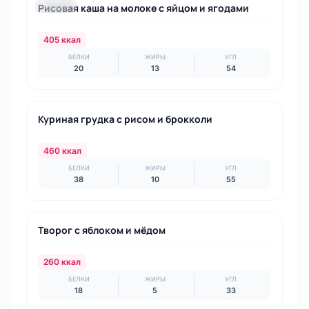
Рисовая каша на молоке с яйцом и ягодами
ЗАВТРАК
405 ккал
БЕЛКИ
ЖИРЫ
УГЛ
20
13
54
ОБЕД
Куриная грудка с рисом и брокколи
460 ккал
БЕЛКИ
ЖИРЫ
УГЛ
38
10
55
ПЕРЕКУС
Творог с яблоком и мёдом
260 ккал
БЕЛКИ
ЖИРЫ
УГЛ
18
5
33