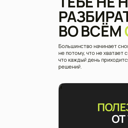
не потому, что не хватает силы в
что каждый день приходится при
решений.
ПОЛЕЗН
ОТ Т
О
Нужен ли п