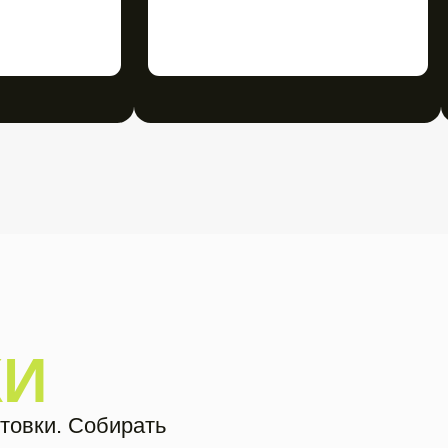
бирать
мму — покажем,
а какой уровень
антелями
 (хатха)