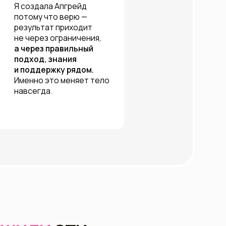
знания
ку рядом.
о меняет тело
ЭТИ
АС
#*
ет результата?