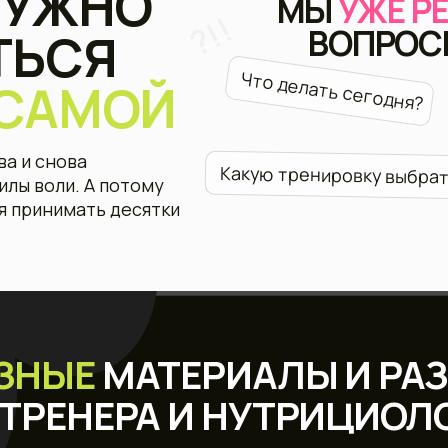
Что 
Какую тренировку выбрать?
оли. А потому
нимать десятки
ЫЕ
МАТЕРИАЛЫ И РАЗБОРЫ
РЕНЕРА И НУТРИЦИОЛОГА
тветы на вопросы, которые возникают у
каждой
— простым языком, без поиска в
интернете.
ротеин?
Сладкое можно?
Что такое КБЖУ?
Как тренироваться в критические дни?