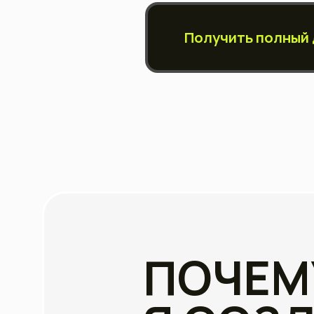
ПОЧЕМ
Я СОЗД
Апгрейд
От 
Мал