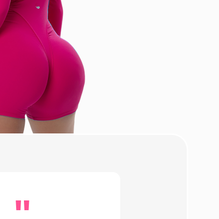
 Апгрейд
о верю —
 приходит
ограничения,
равильный