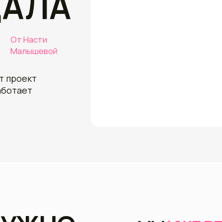
подход, 
и поддерж
ект
Именно эт
навсегда.
ет
УЖНО
МЫ
УЖЕ РЕШИЛИ
?!!
ВОПРОСЫ ЗА В
ЬСЯ
Что делать сегодня?
АМОЙ
Почему н
нова