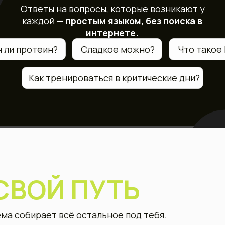
ВОЙ
ПУТЬ
ирает всё остальное под тебя.
Поддержание формы
После родов
а: питание под твою
рые запускают
ятный шаг, без срывов.