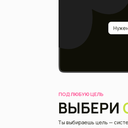
ПОД ЛЮБУЮ ЦЕЛЬ
ВЫБЕРИ
С
Ты выбираешь цель — система соб
Похудение
Набор веса
ПОХУДЕНИЕ
Плавное снижение веса без голод
калорийность и тренировки, кото
жиросжигание. Каждый день — пон