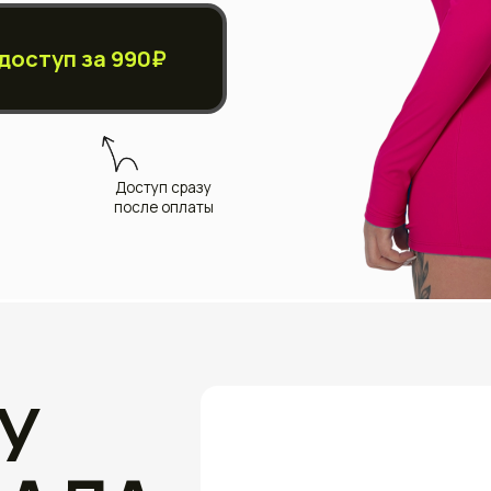
Доступ сразу
после оплаты
У
"
АЛА
Я создала
потому чт
результат
не через 
Насти
а через п
ышевой