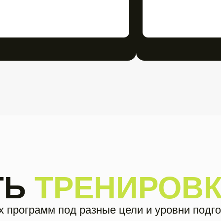
Ь
ТРЕНИРОВКИ
рамм под разные цели и уровни подготовки. Со
ложены по направлениям.
Нажми на програ
для чего она и н
подготовки.
Здоровая спина
Ягодицы и пресс
Тренировки с г
Табата
Йога